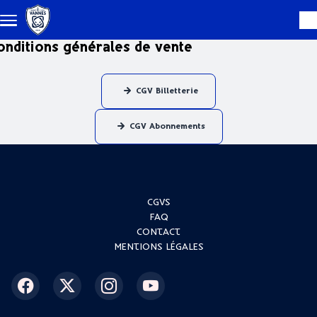
Skip to main content
onditions générales de vente
CGV Billetterie
CGV Abonnements
Menu
CGVS
FAQ
footer
CONTACT
MENTIONS LÉGALES