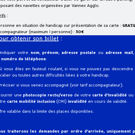
sposant des navettes organisées par Vannes Agglo.
rifs
:
rsonne en situation de handicap sur présentation de sa carte :
GRATU
compagnateur (maximum 1 personne) :
30€
our obtenir son billet
:
Indiquer votre
nom
,
prénom
,
adresse postale
ou
adresse mail
,
n
numéro de téléphone
.
Si vous êtes en fauteuil roulant, si vous ne pouvez pas descendre
calier ou toutes autres difficultés liées à votre handicap.
Préciser si vous venez accompagné (voir tarif accompagnateur).
Fournir une
photocopie recto/verso
de votre
carte d’invalidité
ou 
tre
carte mobilité inclusion
(CMI)
invalidité
en cours de validité.
fre valable dans la limite des places disponibles.
us traiterons les demandes par ordre d'arrivée, uniquement 