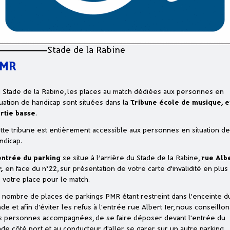
Stade de la Rabine
MR
 Stade de la Rabine, les places au match dédiées aux personnes en
tuation de handicap sont situées dans la
Tribune école de musique, e
rtie basse
.
tte tribune est entièrement accessible aux personnes en situation de
ndicap.
entrée du parking
se situe à l’arrière du Stade de la Rabine,
rue Alb
r,
en face du n°22, sur présentation de votre carte d'invalidité en plus
 votre place pour le match.
 nombre de places de parkings PMR étant restreint dans l'enceinte d
ade et afin d'éviter les refus à l'entrée rue Albert 1er, nous conseillon
s personnes accompagnées, de se faire déposer devant l'entrée du
ade côté port et au conducteur d'aller se garer sur un autre parking,